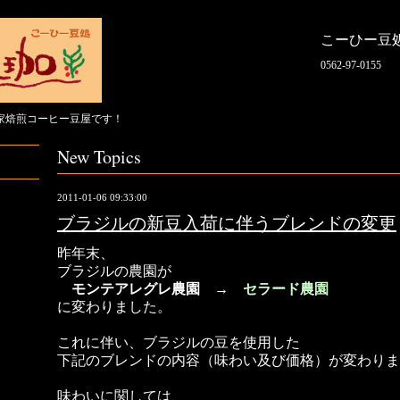
こーひー豆
0562-97-0155
家焙煎コーヒー豆屋です！
New Topics
2011-01-06 09:33:00
ブラジルの新豆入荷に伴うブレンドの変更
昨年末、
ブラジルの農園が
モンテアレグレ農園 →
セラード農園
に変わりました。
これに伴い、ブラジルの豆を使用した
下記のブレンドの内容（味わい及び価格）が変わりま
味わいに関しては、