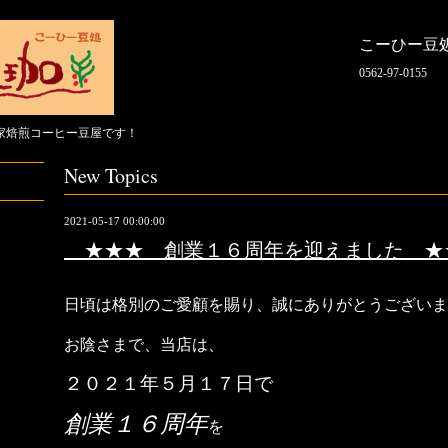
こーひー豆
0562-97-0155
家焙煎コーヒー豆屋です！
New Topics
2021-05-17 00:00:00
★★★ 創業１６周年を迎えました ★
日頃は格別のご愛顧を賜り、誠にありがとうございま
お陰さまで、
当店は、
２０２１
年５月１７日で
創業１６周年
を