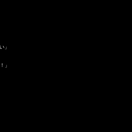
い」
！」