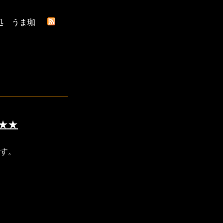
処 うま珈
★★
す。