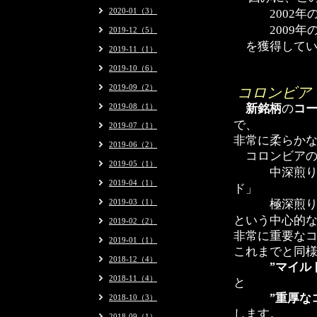
年
2020-01（3）
2002
年
2009
2019-12（5）
を獲得してい
2019-11（1）
2019-10（6）
2019-09（2）
コロンビア
新銘柄
の
コ
2019-08（1）
で、
2019-07（1）
非常に柔らか
2019-06（2）
コロンビ
2019-05（1）
中深煎
2019-04（1）
ド」
2019-03（1）
極深煎
という中心的
2019-02（2）
非常に重要な
2019-01（1）
これまでと同
2018-12（4）
”マイルドな
2018-11（4）
と
”重厚なコク
2018-10（3）
します。
2018-09（1）