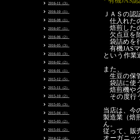
* 有機JAS
2016-11（3）
2016-10（1）
ＪＡＳの認
仕入れたの
2016-08（1）
焙煎した
2016-07（1）
欠点豆を除
2016-06（2）
袋詰めを
2016-05（3）
有機JAS
2016-03（3）
という作業
2016-02（2）
また、
2016-01（1）
生豆の保管
2015-12（5）
袋詰に使う
2015-11（2）
焙煎機やグ
その度行う
2015-10（2）
2015-05（3）
当店は、今
2015-04（1）
製造業（焙
2015-03（2）
ん。
従って、販
2015-01（2）
オーガニッ
2014-12（4）