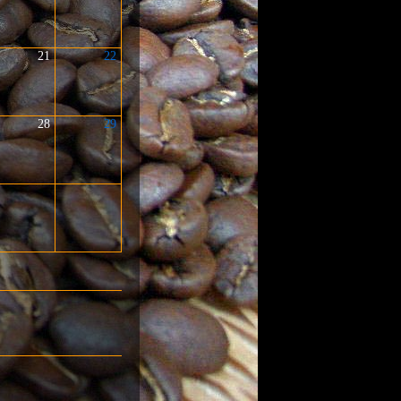
21
22
28
29