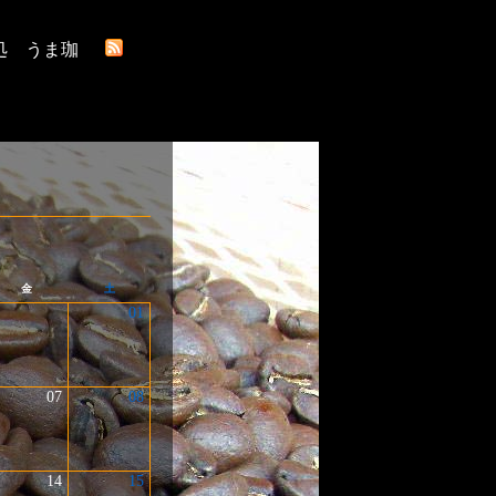
処 うま珈
金
土
01
07
08
14
15