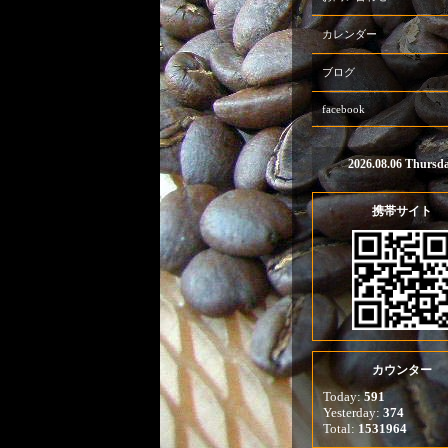
カレンダー
ブログ
facebook
2026.08.06 Thursd
携帯サイト
カウンター
Today:
591
Yesterday:
374
Total:
1531964