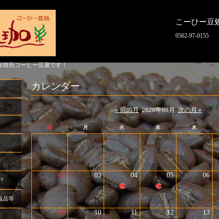
こーひー豆
0562-97-0155
家焙煎コーヒー豆屋です！
カレンダー
« 前の月
2026年08月
次の月 »
日
月
火
水
木
02
03
04
05
06
？
返品等
09
10
11
12
13