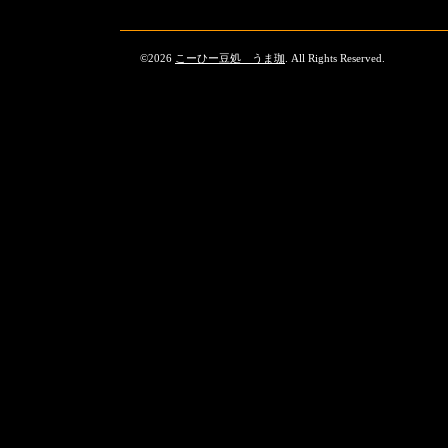
©2026
こーひー豆処 うま珈
. All Rights Reserved.