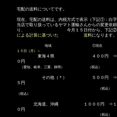
宅配の送料についてです。
現在、宅配の送料は、内税方式で表示（下記①：白字
当店で取り扱っているヤマト運輸さんからの変更依頼
り、
今月
１５日付から、下記②
による計算に基づいた
送料
になります。
地域 ①現
１５日（月）～
東海４県 ４００円 
０円
（愛知、岐阜、三重、静岡） （税込）
その他（＊） ５００円 
５円
（税込
（税込）
北海道、沖縄 １０００円 ⇒
１
０円
（税込