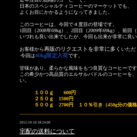
日本のスペシャルティコーヒーのマーケットでも、
よくお目にかかるようになってきました。
このコーヒーは、今回で４度目の登場です。
1回目（2008年69kg）、2回目（2009年69kg）、前回（2
いづれも良い出来でしたが、
今回も出来が非常に良い
再販のリクエストを非常に多く
お客様から
いただ
40kg限定入荷
今回は
です。
甘味があり、柔らかな風味をもつ良質なコーヒーです
この希少かつ高品質のエルサルバドルのコーヒーを、
い。
１００ｇ 600円
２５０ｇ 1500円
５００ｇ 2700円 １０％引き（450g分の価
2012-10-10 18:24:00
宅配の送料について