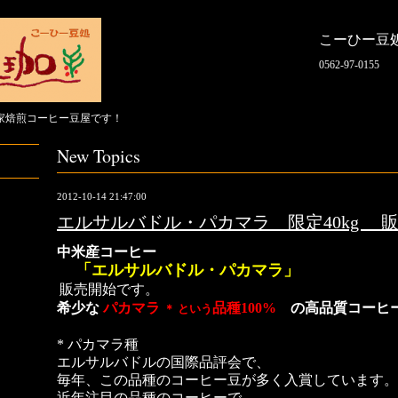
こーひー豆
0562-97-0155
家焙煎コーヒー豆屋です！
New Topics
2012-10-14 21:47:00
エルサルバドル・パカマラ 限定40kg 
中米産コーヒー
「エルサルバドル・パカマラ」
販売開始です。
希少な
パカマラ
品種100%
の高品質
コーヒ
＊ という
* パカマラ種
エルサルバドルの国際品評会で、
毎年、この品種のコーヒー豆が
多く入賞しています。
近年注目の品種のコーヒーで、