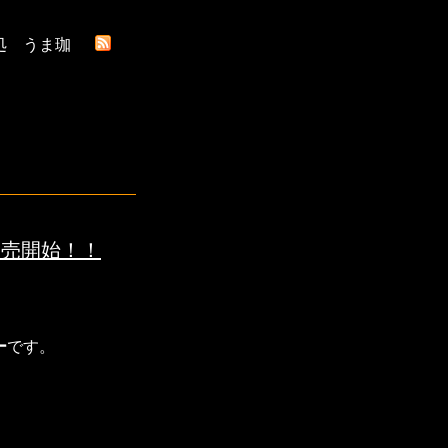
処 うま珈
販売開始！！
ー
です。