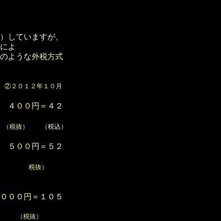
）していますが、
によ
のような
外税方式
在
②２０１２年１０月
⇒
４００円
＝４２
（税抜）
（税込）
⇒
５００円
＝５２
）
税抜）
０００円
＝１０５
）
（税抜）