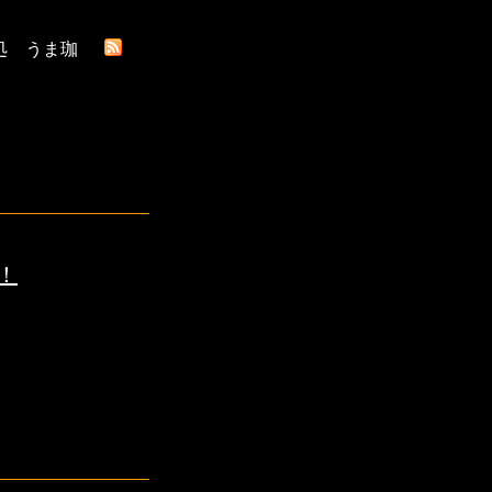
処 うま珈
！