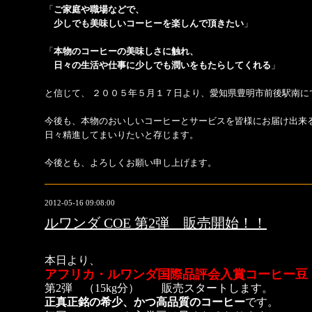
「
ご家庭や職場などで、
少しでも美味しいコーヒーを楽しんで頂きたい
」
「
本物のコーヒーの美味しさに触れ、
日々の生活や仕事に少しでも潤いをもたらしてくれる
」
と信じて、 ２００５年５月１７日より、愛知県豊明市前後駅南に
今後も、本物のおいしいコーヒーとサービスを皆様にお届け出来
日々精進してまいりたいと存じます。
今後とも、よろしくお願い申し上げます。
2012-05-16 09:08:00
ルワンダ COE 第2弾 販売開始！！
本日より、
アフリカ・ルワンダ国際品評会入賞コーヒー豆
第2弾 （15kg分） 販売スタート
します。
正
真
正銘の希少、かつ高品質のコーヒー
です。