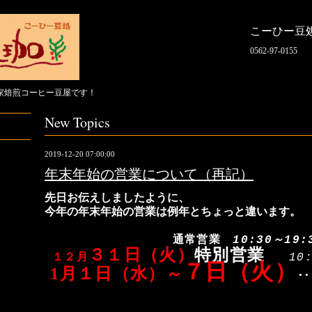
こーひー豆
0562-97-0155
家焙煎コーヒー豆屋です！
New Topics
2019-12-20 07:00:00
年末年始の営業について（再記）
先日お伝えしましたように、
今年の年末年始の営業は例年とちょっと違います。
～
1
２月３０日（月）
通常
営業
10:30
～
19:
）
特別営業
３１日（火
１２月
10
７
日（火）
1
月１日（水）
～
･･
1月８日（水）～
通常
営業
10:30
～
19:3