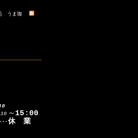
処 うま珈
30
～
15:00
:30
休 業
･･･
0