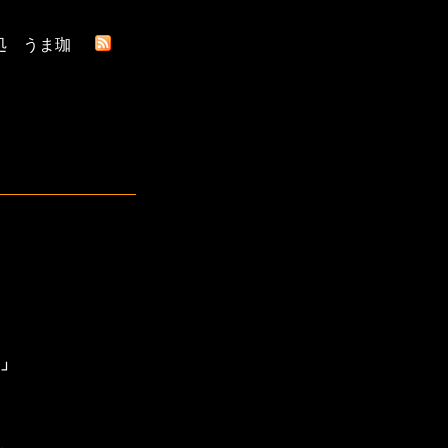
処 うま珈
」
、