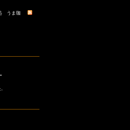
処 うま珈
。
た。