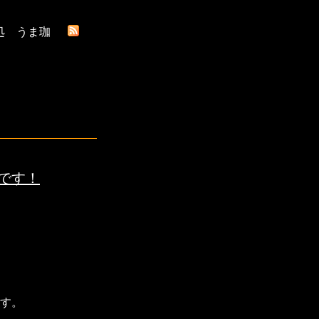
処 うま珈
です！
す。