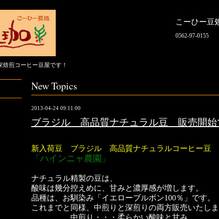
こーひー豆
0562-97-0155
家焙煎コーヒー豆屋です！
New Topics
2013-04-24 09:11:00
ブラジル 高品質ナチュラル豆 販売開始
新入荷豆 ブラジル 高品質ナチュラルコーヒー豆
「ハインニャ農園」
販売開始です。
ナチュラル精製の豆は、
酸味は幾分控えめに、
甘みと濃厚感が増します。
品種は、お馴染み「イエローブルボン100％」です。
これまでと同様、中煎りと深煎りの両方販売いたしま
中煎り・・・柔らかい酸味と甘み