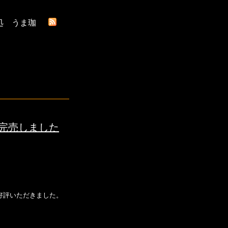
処 うま珈
完売しました
好評いただきました。