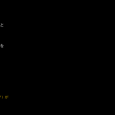
のと
を
ノ）が