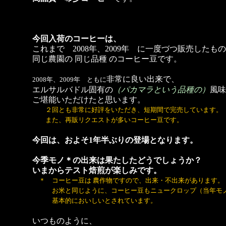
今回入荷のコーヒーは、
これまで 2008年、2009年 に一度づつ販売したも
同じ農園の 同じ品種 のコーヒー豆です。
非常に良い出来で、
2008年、2009年 ともに
エルサルバドル固有の
（パカマラという品種の）
風味
ご堪能いただけたと思います。
２回とも非常に好評をいただき、短期間で完売しています。
また、再販リクエストが多いコーヒー豆です。
今回は、およそ1年半ぶりの登場となります。
今季モノ＊の出来は果たしたどうでしょうか？
いまからテスト焙煎が楽しみです。
＊ コーヒー豆は 農作物ですので、出来・不出来があります。
お米と同じように、コーヒー豆もニュークロップ（当年モ
基本的においしいとされています
。
いつものように、