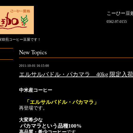
こーひー豆
0562-97-0155
家焙煎コーヒー豆屋です！
New Topics
2011-10-01 16:15:00
エルサルバドル・パカマラ 40kg 限定入
中米産コーヒー
「エルサルバドル・パカマラ」
再登場
です。
大変希少な
パカマラという品種100%
高品質・希少
コーヒー
です。