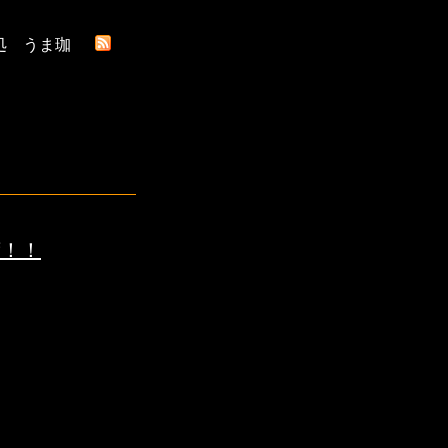
処 うま珈
荷！！