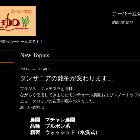
こーひー豆
0562-97-0155
家焙煎コーヒー豆屋です！
New Topics
2011-06-26 17:40:00
タンザニアの銘柄が変わります。
ブラジル、グァテマラと同様、
ながらく使用してきましたモンデュール農園および
スノートップ
ニュークロップの在庫が
底をつきました。
新しい銘柄は、
農園 マチャレ農園
品種 ブルボン系
精製 ウォッシュド（水洗式）