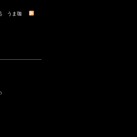
処 うま珈
の