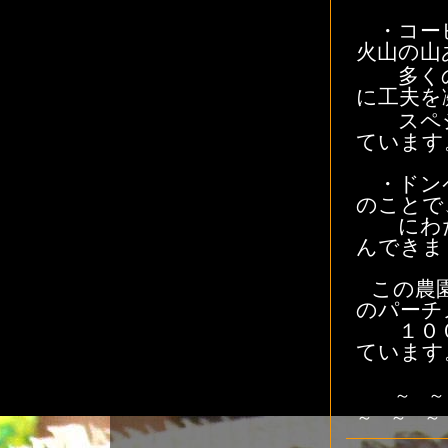
・コーヒ
火山の山
多くの
に工夫を
スペシ
ています
・ドンペ
のことで
にわた
んできま
この農園
のパーチ
１００
ています
～ ～
～ ～ ～