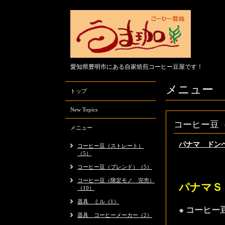
愛知県豊明市にある自家焙煎コーヒー豆屋です！
メニュー
トップ
New Topics
コーヒー豆
メニュー
パナマ ドン
コーヒー豆（ストレート）
（5）
コーヒー豆（ブレンド）（5）
コーヒー豆（限定モノ 完売）
パナマ
（10）
器具 ミル（1）
● コーヒ
器具 コーヒーメーカー（2）