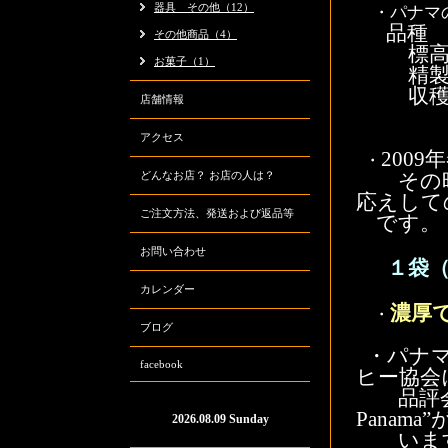
器具 その他（12）
・パナマ
品
その他商品（4）
標高 
お菓子（1）
精製 
収穫 
店舗情報
アクセス
200
・
どんなお店？ お店の人は？
その時
応えして
ご注文方法、発送および返品等
です。
お問い合わせ
１袋（
・
カレンダー
濃厚
・
ブログ
・パナ
facebook
ヒー協会
品評会と
Panama
2026.08.09 Sunday
いま