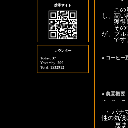
携帯サイト
この農
し、高い
獲得し
その中
が、ブル
です
カウンター
● コーヒー
Today:
37
Yesterday:
290
100
Total:
1532912
250
500g
● 農園概要
～ ～ ～
・ パナ
性の気候
恵まれ