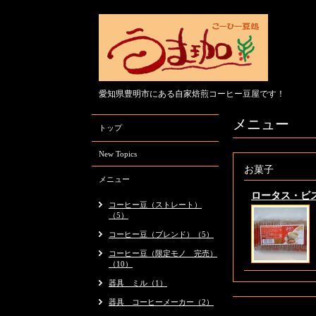
愛知県豊明市にある自家焙煎コーヒー豆屋です！
メニュー
トップ
New Topics
お菓子
メニュー
ロータス・ビ
コーヒー豆（ストレート）
（5）
コーヒー豆（ブレンド）（5）
コーヒー豆（限定モノ 完売）
（10）
器具 ミル（1）
器具 コーヒーメーカー（2）