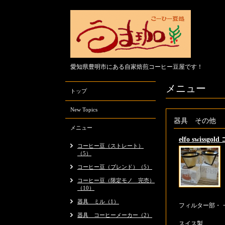
愛知県豊明市にある自家焙煎コーヒー豆屋です！
メニュー
トップ
New Topics
器具 その他
メニュー
elfo swis
コーヒー豆（ストレート）
（5）
コーヒー豆（ブレンド）（5）
コーヒー豆（限定モノ 完売）
（10）
器具 ミル（1）
フィルター部・
器具 コーヒーメーカー（2）
スイス製