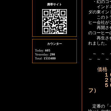
・幻のコー
携帯サイト
インドネシ
ダの東イン
このトラジ
ヒー会社が
再開させま
のコーヒー
再生さ
れました
カウンター
Today:
605
～ ～ ～
Yesterday:
290
Total:
1533480
～ ～ ～
価格
１
２５０
５００
フ）
定番の「イ