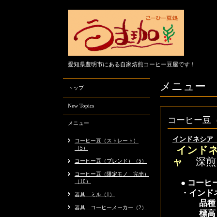
愛知県豊明市にある自家焙煎コーヒー豆屋です！
メニュー
トップ
New Topics
コーヒー豆
メニュー
インドネシア 
コーヒー豆（ストレート）
（5）
インド
ャ
深煎
コーヒー豆（ブレンド）（5）
コーヒー豆（限定モノ 完売）
（10）
● コー
・インド
器具 ミル（1）
品
器具 コーヒーメーカー（2）
標高 