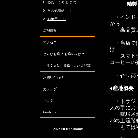
器具 その他（12）
精製 
その他商品（4）
・インドネ
お菓子（1）
から
高品質コ
店舗情報
・当店では
アクセス
ば、
どんなお店？ お店の人は？
スマトラの
コーヒーの
ご注文方法、発送および返品等
・香り高
お問い合わせ
●産地概要
カレンダー
～ ～ ～
・トラジャ
ブログ
人の手によ
facebook
栽培されて
パの上流階
もてはや
2026.08.09 Sunday