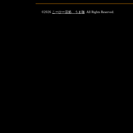
©2026
こーひー豆処 うま珈
. All Rights Reserved.