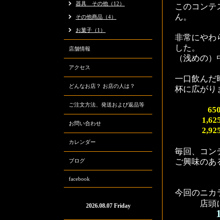
器具 その他（12）
このコンテ
ん。
その他商品（4）
お菓子（1）
非常にやわ
した。
店舗情報
（浅めの）
アクセス
一口飲んだ
どんなお店？ お店の人は？
杯に広がり
ご注文方法、発送および返品等
650円
1,62
お問い合わせ
2,925円
カレンダー
毎回、コン
ご興味のあ
ブログ
facebook
今回のニカ
店頭に
2026.08.07 Friday
1杯3