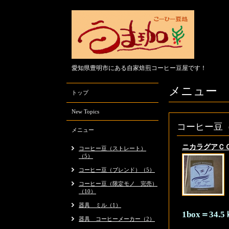
愛知県豊明市にある自家焙煎コーヒー豆屋です！
メニュー
トップ
New Topics
コーヒー豆
メニュー
ニカラグアＣ
コーヒー豆（ストレート）
（5）
コーヒー豆（ブレンド）（5）
コーヒー豆（限定モノ 完売）
（10）
器具 ミル（1）
1box＝34.
器具 コーヒーメーカー（2）