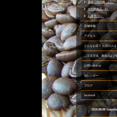
器具 その他（12）
その他商品（4）
お菓子（1）
店舗情報
アクセス
どんなお店？ お店の人は
ご注文方法、発送および
お問い合わせ
カレンダー
ブログ
facebook
2026.08.08 Saturd