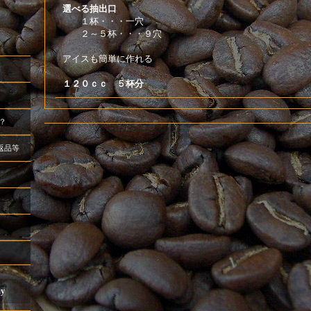
選べる抽出口
１杯・・・一穴
２～５杯・・・９穴
アイスも簡単に作れる
１２０ｃｃ ５杯分
？
返品等
ay