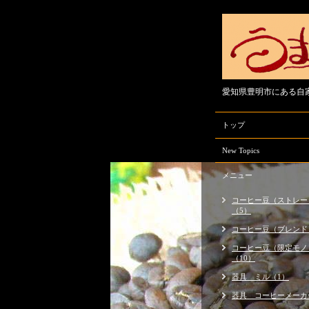
愛知県豊明市にある自
トップ
New Topics
メニュー
コーヒー豆（ストレー
（5）
コーヒー豆（ブレンド
コーヒー豆（限定モノ
（10）
器具 ミル（1）
器具 コーヒーメーカ