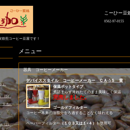
こーひー豆
0562-97-0155
家焙煎コーヒー豆屋です！
メニュー
器具 コーヒーメーカー
デバイススタイル コーヒーメーカー ＣＡ-5Ｓ 黄
ト）
保温ポットタイプ
煮詰まらず淹れたてのまま美
完売しました。
）（5）
 完売）
ゴールドフィ
コーヒー本来の油脂分をろ過することなく味わえる
ペーパーフィルター
（１０３又は１×４）
も使用可
ー（2）