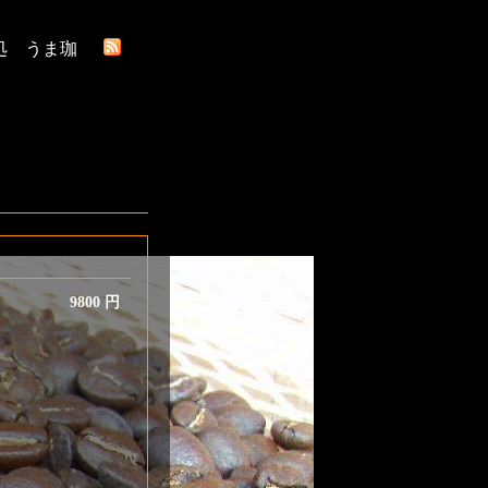
処 うま珈
9800 円
味しく保温
ルター