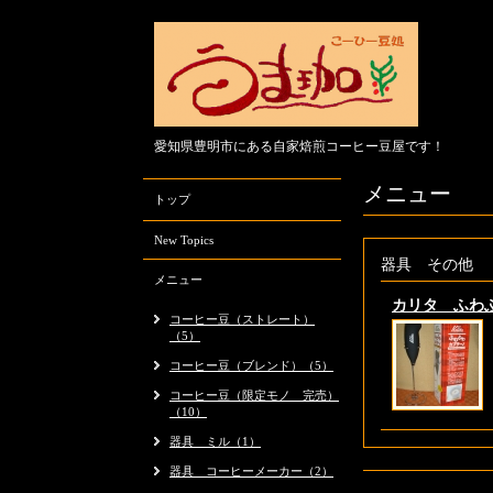
愛知県豊明市にある自家焙煎コーヒー豆屋です！
メニュー
トップ
New Topics
器具 その他
メニュー
カリタ ふわ
コーヒー豆（ストレート）
（5）
コーヒー豆（ブレンド）（5）
コーヒー豆（限定モノ 完売）
（10）
器具 ミル（1）
器具 コーヒーメーカー（2）