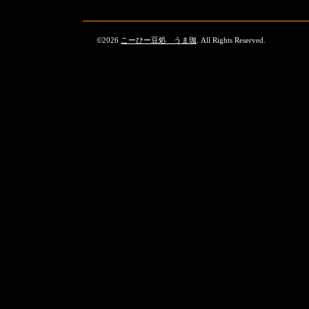
©2026
こーひー豆処 うま珈
. All Rights Reserved.