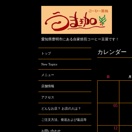
愛知県豊明市にある自家焙煎コーヒー豆屋です！
カレンダー
トップ
New Topics
メニュー
日
月
店舗情報
アクセス
05
どんなお店？ お店の人は？
ご注文方法、発送および返品等
12
お問い合わせ