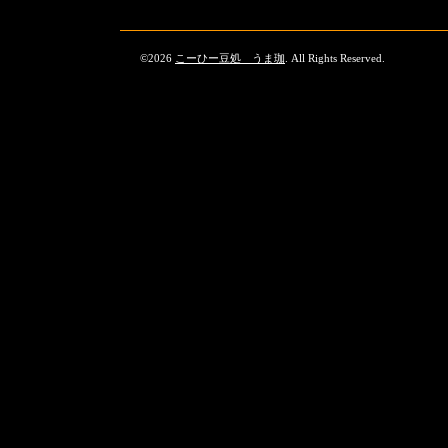
©2026
こーひー豆処 うま珈
. All Rights Reserved.