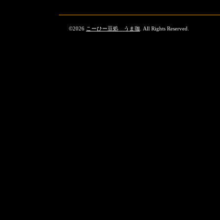
©2026
こーひー豆処 うま珈
. All Rights Reserved.