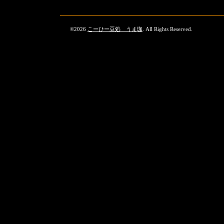
©2026
こーひー豆処 うま珈
. All Rights Reserved.