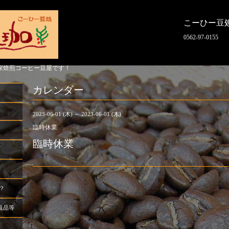
こーひー豆
0562-97-0155
家焙煎コーヒー豆屋です！
カレンダー
2023-06-01 (木) ～ 2023-06-01 (木)
臨時休業
臨時休業
？
返品等