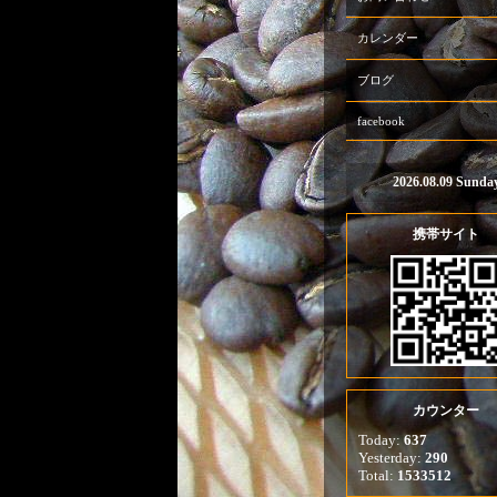
カレンダー
ブログ
facebook
2026.08.09 Sunda
携帯サイト
カウンター
Today:
637
Yesterday:
290
Total:
1533512