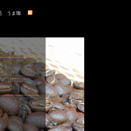
処 うま珈