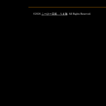
©2026
こーひー豆処 うま珈
. All Rights Reserved.