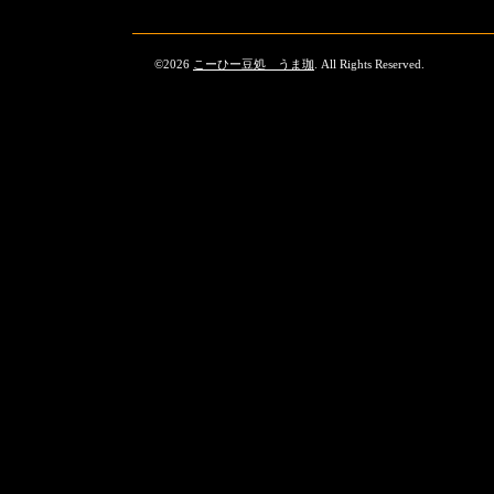
©2026
こーひー豆処 うま珈
. All Rights Reserved.