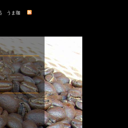
処 うま珈