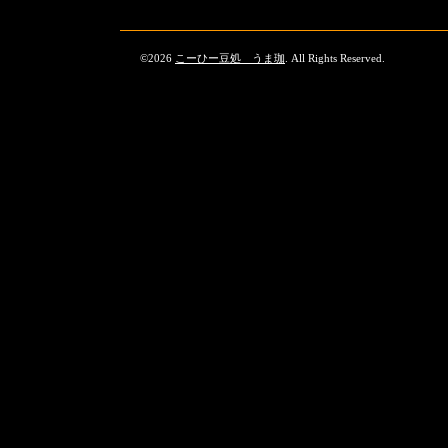
©2026
こーひー豆処 うま珈
. All Rights Reserved.